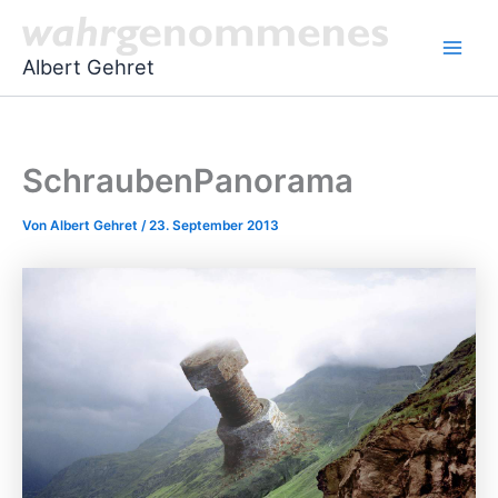
Zum
Main
Inhalt
Men
Albert Gehret
springen
SchraubenPanorama
Von
Albert Gehret
/
23. September 2013